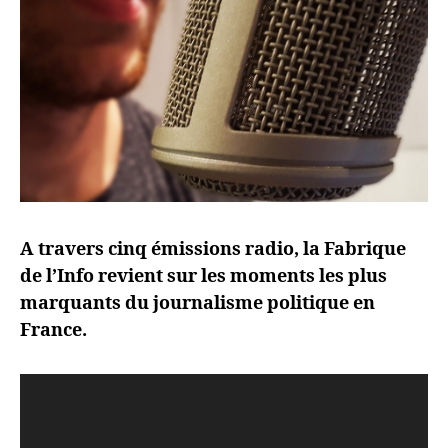
A travers cinq émissions radio, la Fabrique
de l’Info revient sur les moments les plus
marquants du journalisme politique en
France.
L
e
c
t