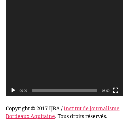
e
u
r
v
i
d
é
o
00:00
05:00
Copyright © 2017 IJBA /
Institut de journalisme
Bordeaux Aquitaine
. Tous droits réservés.